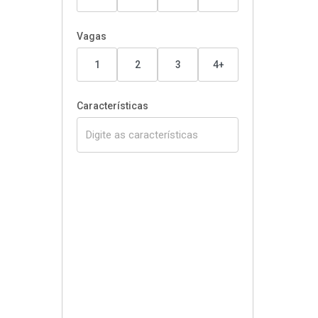
Vagas
1
2
3
4+
Características