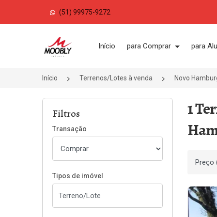
(51) 99975-9272
Página inicial
Início
para Comprar
para Al
Início
Terrenos/Lotes à venda
Novo Hambur
1 Te
Filtros
Ham
Transação
Ordenar
Tipos de imóvel