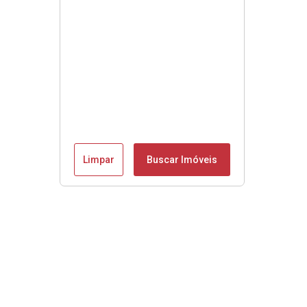
Limpar
Buscar Imóveis
Se é Moobly é bom!