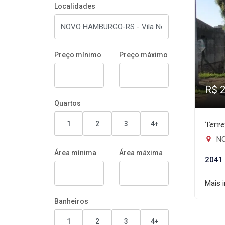
Localidades
Preço mínimo
Preço máximo
R$ 
Quartos
Terr
1
2
3
4+
NO
Área mínima
Área máxima
2041
Mais 
Banheiros
1
2
3
4+