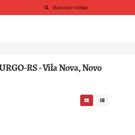
RGO-RS - Vila Nova, Novo
Mostrar resultados em 
Mostrar resultad