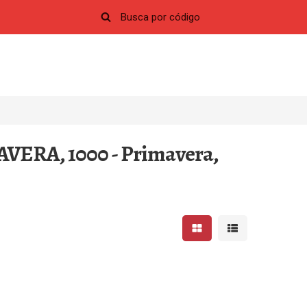
AVERA, 1000 - Primavera,
Mostrar resultados em 
Mostrar resultad