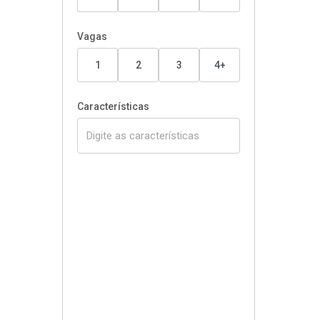
Vagas
1
2
3
4+
Características