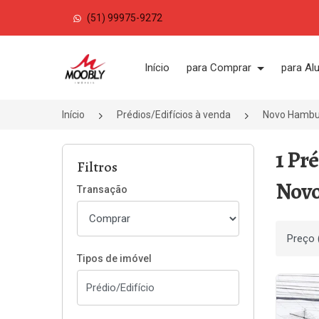
(51) 99975-9272
Página inicial
Início
para Comprar
para Al
Início
Prédios/Edifícios à venda
Novo Hambu
1 Pr
Filtros
Novo
Transação
Ordenar
Tipos de imóvel