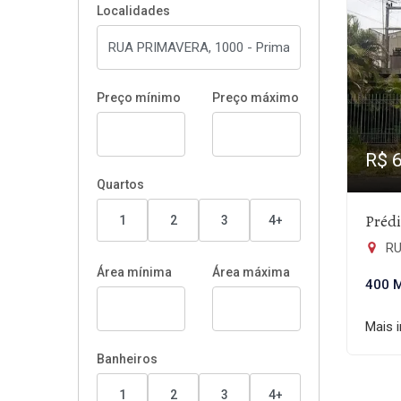
Localidades
Preço mínimo
Preço máximo
R$ 
Quartos
Préd
1
2
3
4+
RUA
Área mínima
Área máxima
400 
Mais 
Banheiros
1
2
3
4+