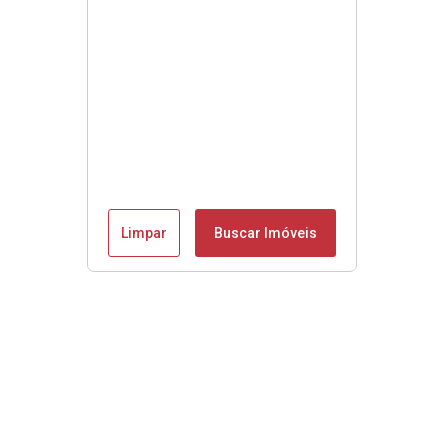
Limpar
Buscar Imóveis
Se é Moobly é bom!