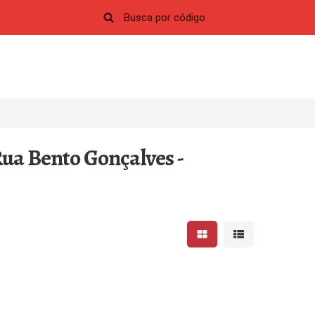
ua Bento Gonçalves -
Mostrar resultados em 
Mostrar resultad