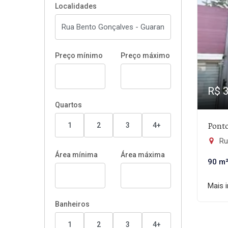
Localidades
Preço mínimo
Preço máximo
R$ 
Quartos
Pont
1
2
3
4+
Rua
Área mínima
Área máxima
90 m
Mais 
Banheiros
1
2
3
4+