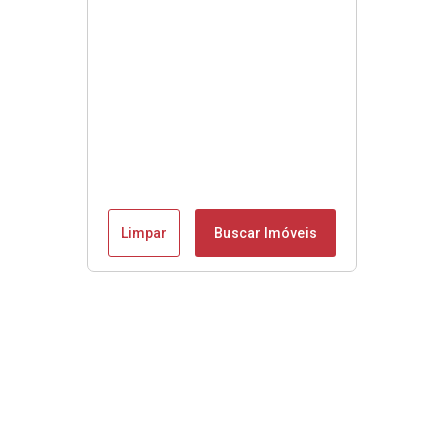
Limpar
Buscar Imóveis
Se é Moobly é bom!