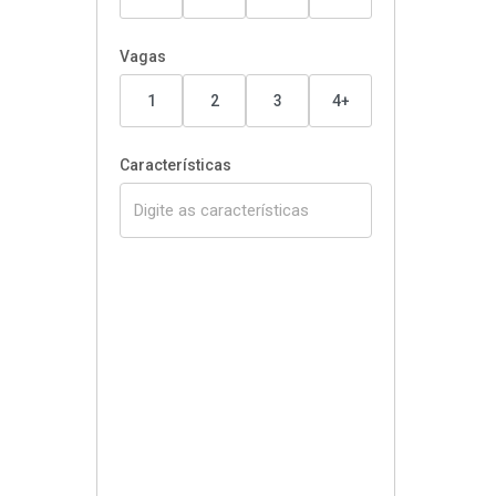
Vagas
1
2
3
4+
Características