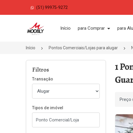
(51) 99975-9272
Página inicial
Início
para Comprar
para Al
Início
Pontos Comerciais/Lojas para alugar
1 Po
Filtros
Guar
Transação
Ordenar
Tipos de imóvel