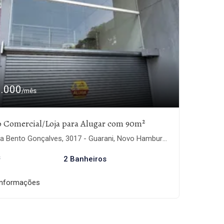
3.000
/mês
o Comercial/Loja para Alugar com 90m²
 Bento Gonçalves, 3017 - Guarani, Novo Hamburgo-RS
²
2 Banheiros
informações