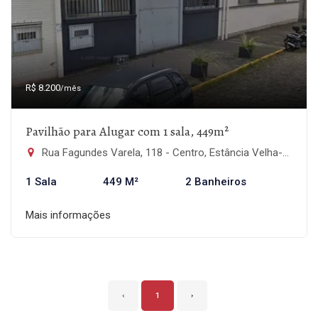
R$ 8.200
/mês
Pavilhão para Alugar com 1 sala, 449m²
Rua Fagundes Varela, 118 - Centro, Estância Velha-RS
1 Sala
449 M²
2 Banheiros
Mais informações
‹
1
›