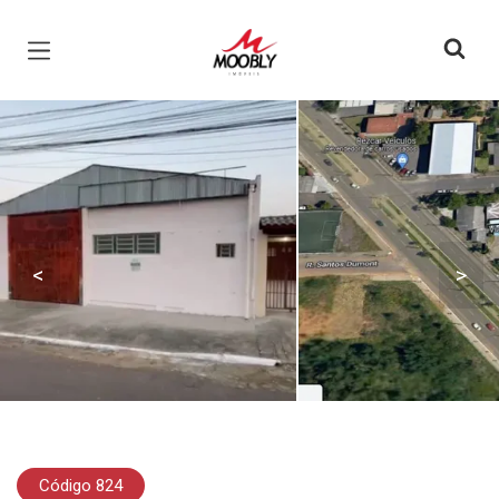
Página inicial
<
>
Código 824