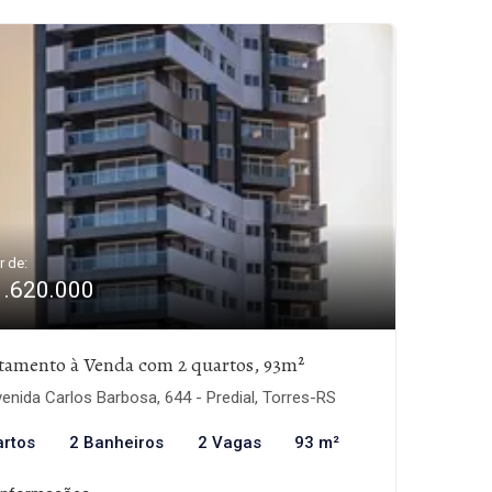
r de:
1.620.000
tamento à Venda com 2 quartos, 93m²
enida Carlos Barbosa, 644 - Predial, Torres-RS
artos
2 Banheiros
2 Vagas
93 m²