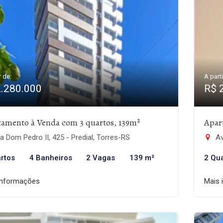
r de:
A parti
2.280.000
R$ 
tamento à Venda com 3 quartos, 139m²
Apar
 Dom Pedro II, 425 - Predial, Torres-RS
Av
rtos
4 Banheiros
2 Vagas
139 m²
2 Qu
informações
Mais 