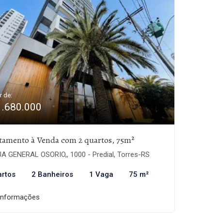
r de:
1.680.000
tamento à Venda com 2 quartos, 75m²
A GENERAL OSORIO,, 1000 - Predial, Torres-RS
artos
2 Banheiros
1 Vaga
75 m²
informações