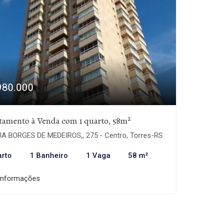
980.000
tamento à Venda com 1 quarto, 58m²
A BORGES DE MEDEIROS,, 275 - Centro, Torres-RS
arto
1 Banheiro
1 Vaga
58 m²
informações