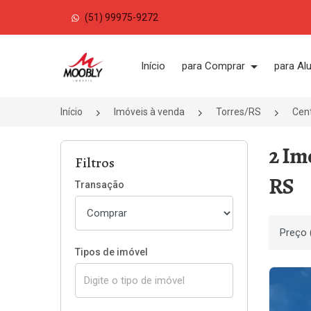
(51) 99975-9272
Página inicial
Início
para Comprar
para Al
Início
Imóveis à venda
Torres/RS
Cen
2 Im
Filtros
RS
Transação
Ordenar
Tipos de imóvel