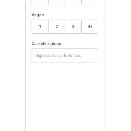
Vagas
1
2
3
4+
Características