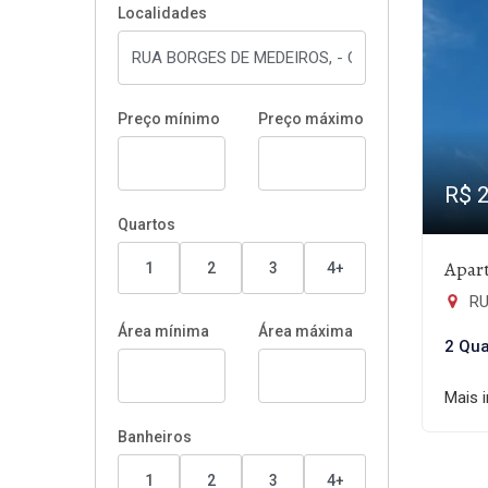
Localidades
Preço mínimo
Preço máximo
R$ 
Quartos
Apart
1
2
3
4+
RU
Área mínima
Área máxima
2 Qua
Mais 
Banheiros
1
2
3
4+