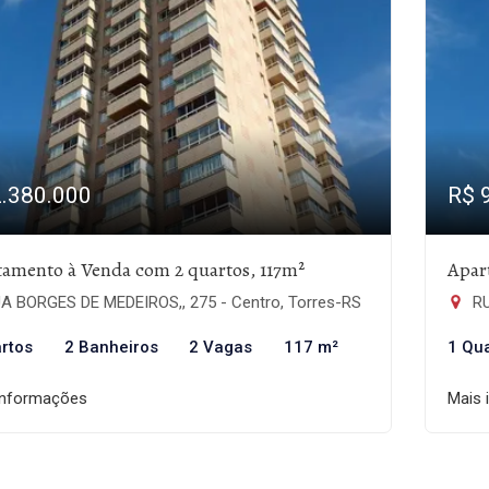
2.380.000
R$ 
amento à Venda com 2 quartos, 117m²
Apar
A BORGES DE MEDEIROS,, 275 - Centro, Torres-RS
RU
rtos
2 Banheiros
2 Vagas
117 m²
1 Qu
informações
Mais 