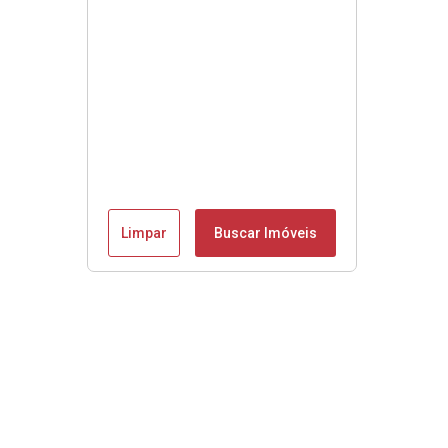
Limpar
Buscar Imóveis
Se é Moobly é bom!