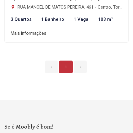
RUA MANOEL DE MATOS PEREIRA, 461 - Centro, Torres-RS
3 Quartos
1 Banheiro
1 Vaga
103 m²
Mais informações
‹
1
›
Se é Moobly é bom!