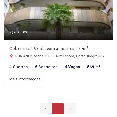
R$ 6.000.000
Cobertura à Venda com 4 quartos, 569m²
Rua Artur Rocha, 818 - Auxiliadora, Porto Alegre-RS
4 Quartos
6 Banheiros
4 Vagas
569 m²
Mais informações
‹
1
›