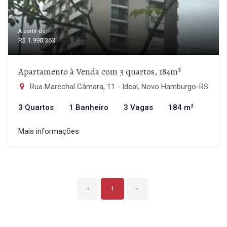
A partir de:
R$ 1.990.363
Apartamento à Venda com 3 quartos, 184m²
Rua Marechal Câmara, 11 - Ideal, Novo Hamburgo-RS
3 Quartos
1 Banheiro
3 Vagas
184 m²
Mais informações
‹
1
›