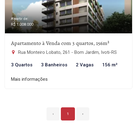
A partir de:
R$ 1.008.000
Apartamento à Venda com 3 quartos, 156m²
Rua Monteiro Lobato, 261 - Bom Jardim, Ivoti-RS
3 Quartos
3 Banheiros
2 Vagas
156 m²
Mais informações
‹
1
›