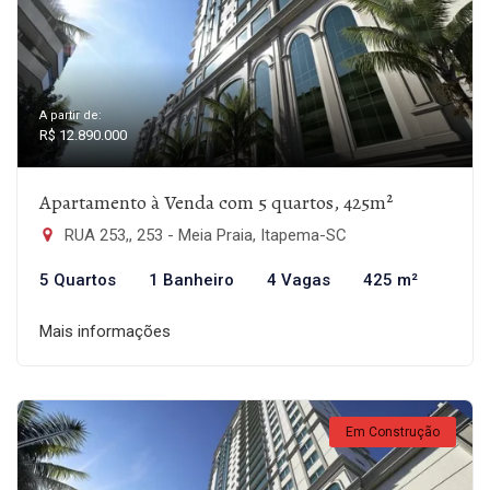
A partir de:
R$ 12.890.000
Apartamento à Venda com 5 quartos, 425m²
RUA 253,, 253 - Meia Praia, Itapema-SC
5 Quartos
1 Banheiro
4 Vagas
425 m²
Mais informações
Em Construção