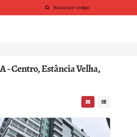
- Centro, Estância Velha,
Mostrar resultados em 
Mostrar resultad