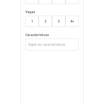
Vagas
1
2
3
4+
Características