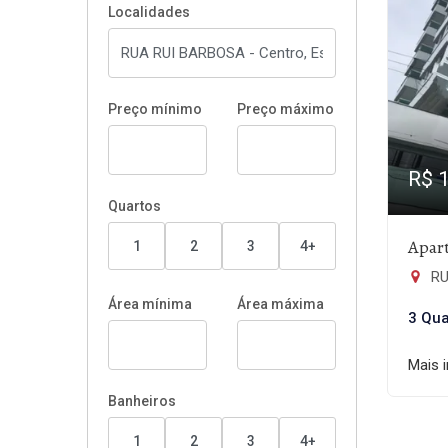
Localidades
Preço mínimo
Preço máximo
R$ 
Quartos
Apar
1
2
3
4+
RU
Área mínima
Área máxima
3 Qua
Mais 
Banheiros
1
2
3
4+