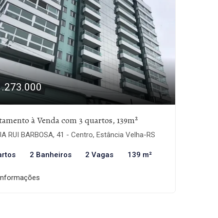
1.273.000
tamento à Venda com 3 quartos, 139m²
A RUI BARBOSA, 41 - Centro, Estância Velha-RS
artos
2 Banheiros
2 Vagas
139 m²
informações