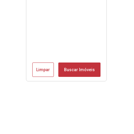
Limpar
Buscar Imóveis
Se é Moobly é bom!