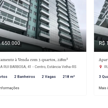
1.650.000
R$ 
tamento à Venda com 3 quartos, 218m²
Apar
A RUI BARBOSA, 41 - Centro, Estância Velha-RS
RU
rtos
2 Banheiros
2 Vagas
218 m²
3 Qu
informações
Mais 