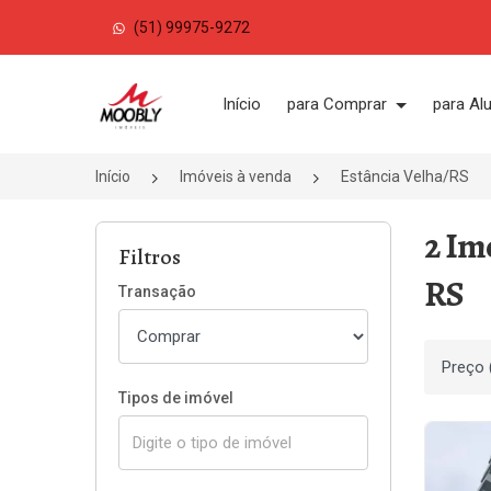
(51) 99975-9272
Página inicial
Início
para Comprar
para Al
Início
Imóveis à venda
Estância Velha/RS
2 Im
Filtros
RS
Transação
Ordenar
Tipos de imóvel