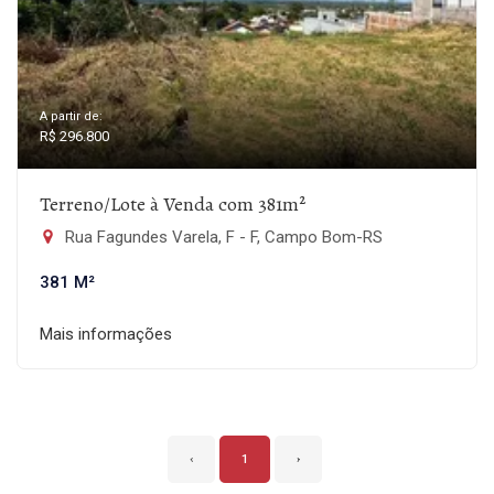
A partir de:
R$ 296.800
Terreno/Lote à Venda com 381m²
Rua Fagundes Varela, F - F, Campo Bom-RS
381 M²
Mais informações
‹
1
›