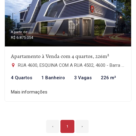
A partir de:
R$ 6.875.054
Apartamento à Venda com 4 quartos, 226m²
RUA 4600, ESQUINA COM A RUA 4502, 4600 - Barra Sul, Balneário Camboriú-SC
4 Quartos
1 Banheiro
3 Vagas
226 m²
Mais informações
‹
1
›