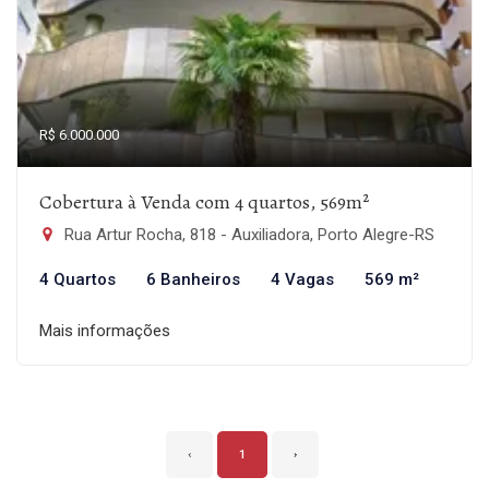
R$ 6.000.000
Cobertura à Venda com 4 quartos, 569m²
Rua Artur Rocha, 818 - Auxiliadora, Porto Alegre-RS
4 Quartos
6 Banheiros
4 Vagas
569 m²
Mais informações
‹
1
›