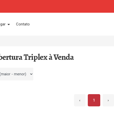
ugar
Contato
bertura Triplex à Venda
 por
‹
1
›