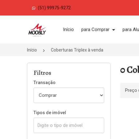
(51) 99975-9272
Página inicial
Início
para Comprar
para Al
Início
Coberturas Triplex à venda
0 Co
Filtros
Transação
Ordenar
Tipos de imóvel