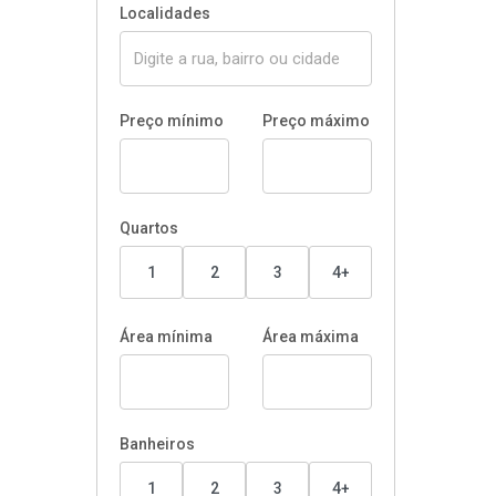
Localidades
Preço mínimo
Preço máximo
Quartos
1
2
3
4+
Área mínima
Área máxima
Banheiros
1
2
3
4+