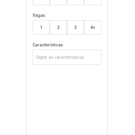
Vagas
1
2
3
4+
Características