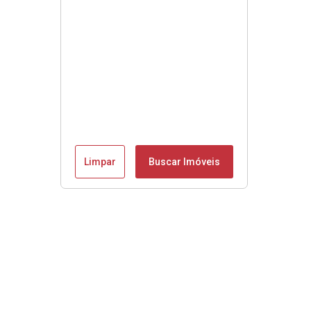
Limpar
Buscar Imóveis
Se é Moobly é bom!