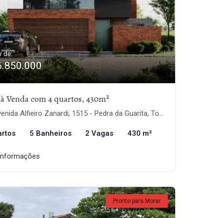
r de:
6.850.000
 à Venda com 4 quartos, 430m²
nida Alfieiro Zanardi, 1515 - Pedra da Guarita, Torres-RS
artos
5 Banheiros
2 Vagas
430 m²
informações
Pronto para Morar