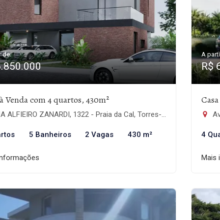
r de:
A parti
6.850.000
R$ 
à Venda com 4 quartos, 430m²
Casa
 ALFIEIRO ZANARDI, 1322 - Praia da Cal, Torres-RS
Ave
rtos
5 Banheiros
2 Vagas
430 m²
4 Qu
informações
Mais 