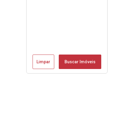
Limpar
Buscar Imóveis
Se é Moobly é bom!