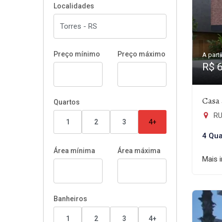
Localidades
Preço mínimo
Preço máximo
A parti
R$ 
Casa 
Quartos
RUA
1
2
3
4+
4 Qua
Área mínima
Área máxima
Mais 
Banheiros
1
2
3
4+