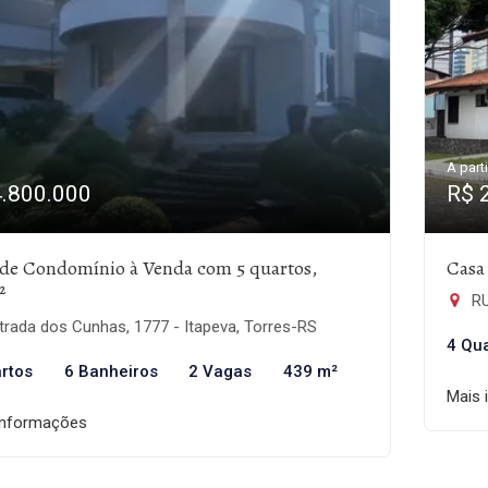
A parti
4.800.000
R$ 
 de Condomínio à Venda com 5 quartos,
Casa
²
RU
rada dos Cunhas, 1777 - Itapeva, Torres-RS
4 Qu
rtos
6 Banheiros
2 Vagas
439 m²
Mais 
informações