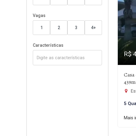
Vagas
1
2
3
4+
Características
R$ 
Casa
439m
Est
5 Qua
Mais 