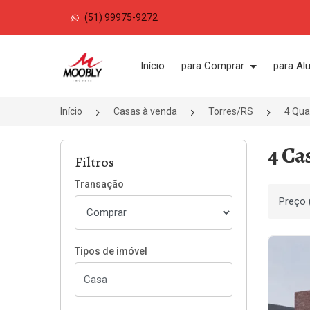
(51) 99975-9272
Página inicial
Início
para Comprar
para Al
Início
Casas à venda
Torres/RS
4 Qua
4 Ca
Filtros
Transação
Ordenar
Tipos de imóvel