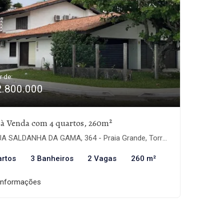
r de:
2.800.000
 à Venda com 4 quartos, 260m²
A SALDANHA DA GAMA, 364 - Praia Grande, Torres-RS
artos
3 Banheiros
2 Vagas
260 m²
informações