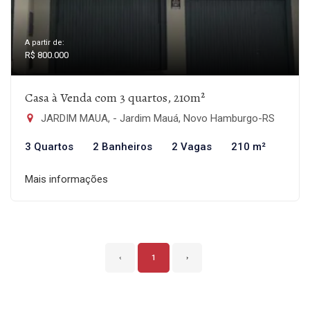
A partir de:
R$ 800.000
Casa à Venda com 3 quartos, 210m²
JARDIM MAUA, - Jardim Mauá, Novo Hamburgo-RS
3 Quartos
2 Banheiros
2 Vagas
210 m²
Mais informações
‹
1
›