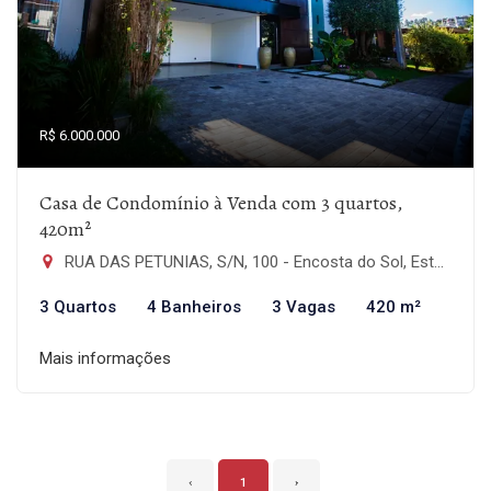
R$ 6.000.000
Casa de Condomínio à Venda com 3 quartos,
420m²
RUA DAS PETUNIAS, S/N, 100 - Encosta do Sol, Estância Velha-RS
3 Quartos
4 Banheiros
3 Vagas
420 m²
Mais informações
‹
1
›