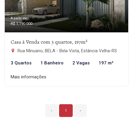
A partir de:
R$ 1.190.000
Casa à Venda com 3 quartos, 197m²
Rua Minuano, BELA - Bela Vista, Estância Velha-RS
3 Quartos
1 Banheiro
2 Vagas
197 m²
Mais informações
‹
1
›