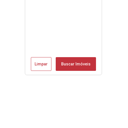
Limpar
Buscar Imóveis
Se é Moobly é bom!