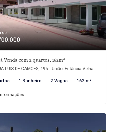
r de:
700.000
 à Venda com 2 quartos, 162m²
A LUIS DE CAMOES, 195 - União, Estância Velha-RS
artos
1 Banheiro
2 Vagas
162 m²
informações