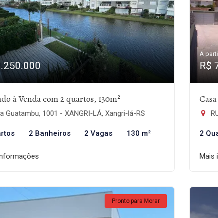
A parti
1.250.000
R$ 
do à Venda com 2 quartos, 130m²
Casa
a Guatambu, 1001 - XANGRI-LÁ, Xangri-lá-RS
RU
rtos
2 Banheiros
2 Vagas
130 m²
2 Qu
informações
Mais 
Pronto para Morar