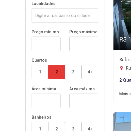
Localidades
Preço mínimo
Preço máximo
R$ 
Sobra
Quartos
Ru
1
2
3
4+
2 Qua
Área mínima
Área máxima
Mais 
Banheiros
1
2
3
4+