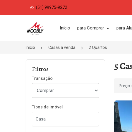
(51) 99975-9272
Página inicial
Início
para Comprar
para Al
Início
Casas à venda
2 Quartos
5 Ca
Filtros
Transação
Ordenar
Tipos de imóvel