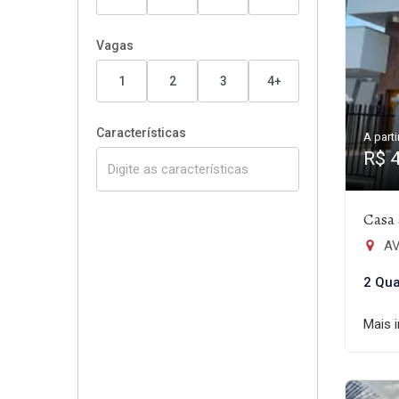
Vagas
1
2
3
4+
Características
A parti
R$ 
Casa 
AV.
2 Qua
Mais 