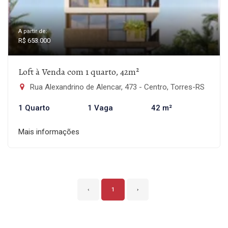
A partir de:
R$ 653.000
Loft à Venda com 1 quarto, 42m²
Rua Alexandrino de Alencar, 473 - Centro, Torres-RS
1 Quarto
1 Vaga
42 m²
Mais informações
‹
1
›