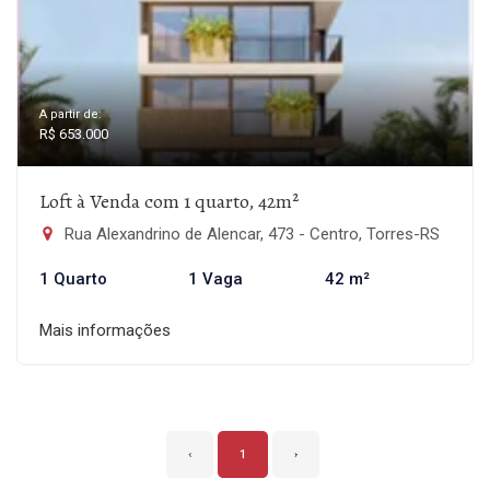
A partir de:
R$ 653.000
Loft à Venda com 1 quarto, 42m²
Rua Alexandrino de Alencar, 473 - Centro, Torres-RS
1 Quarto
1 Vaga
42 m²
Mais informações
‹
1
›