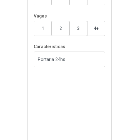
Vagas
1
2
3
4+
Características