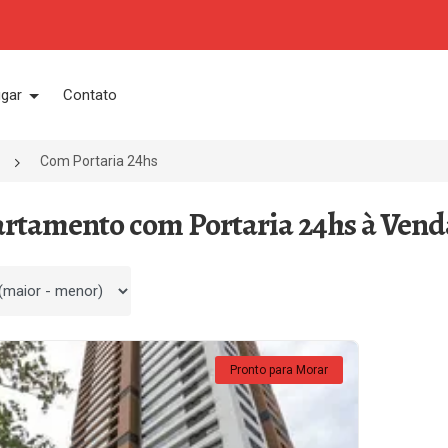
ugar
Contato
Com Portaria 24hs
artamento com Portaria 24hs à Vend
 por
Pronto para Morar