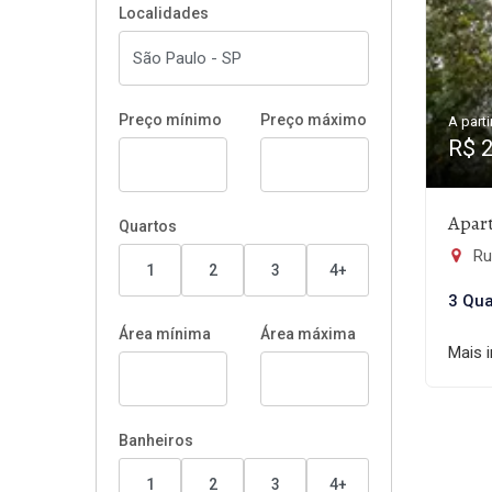
Localidades
Preço mínimo
Preço máximo
A parti
R$ 
Apar
Quartos
Rua
1
2
3
4+
3 Qua
Área mínima
Área máxima
Mais 
Banheiros
1
2
3
4+