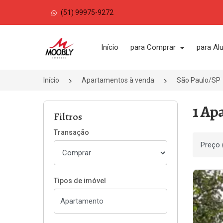
(51) 99975-9272
Página inicial
Início
para Comprar
para Al
Início
Apartamentos à venda
São Paulo/SP
1 Ap
Filtros
Transação
Ordenar
Tipos de imóvel