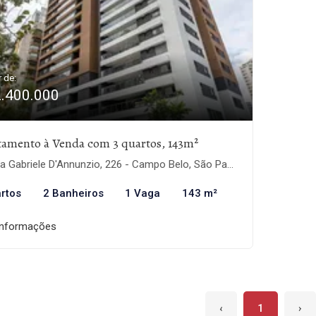
r de:
2.400.000
tamento à Venda com 3 quartos, 143m²
 Gabriele D'Annunzio, 226 - Campo Belo, São Paulo-SP
rtos
2 Banheiros
1 Vaga
143 m²
informações
‹
1
›