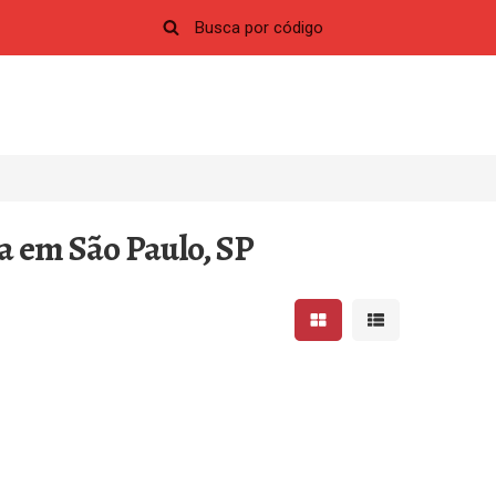
a em São Paulo, SP
Mostrar resultados em 
Mostrar resultad