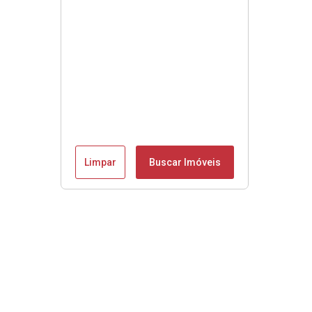
Limpar
Buscar Imóveis
Se é Moobly é bom!