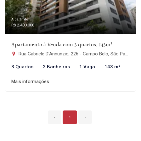
A partir de:
R$ 2.400.000
Apartamento à Venda com 3 quartos, 143m²
Rua Gabriele D'Annunzio, 226 - Campo Belo, São Paulo-SP
3 Quartos
2 Banheiros
1 Vaga
143 m²
Mais informações
‹
1
›