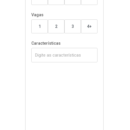
Vagas
1
2
3
4+
Características