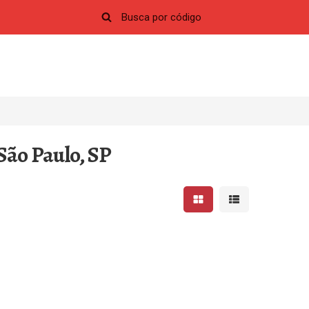
São Paulo, SP
Mostrar resultados em 
Mostrar resultad