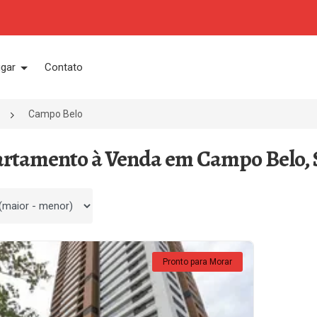
ugar
Contato
Campo Belo
artamento à Venda em Campo Belo, 
 por
Pronto para Morar