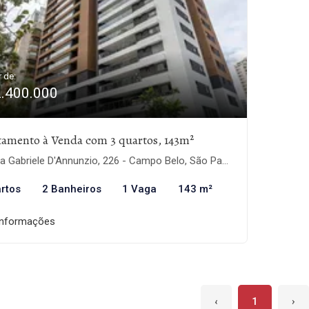
r de:
2.400.000
tamento à Venda com 3 quartos, 143m²
 Gabriele D'Annunzio, 226 - Campo Belo, São Paulo-SP
rtos
2 Banheiros
1 Vaga
143 m²
informações
‹
1
›