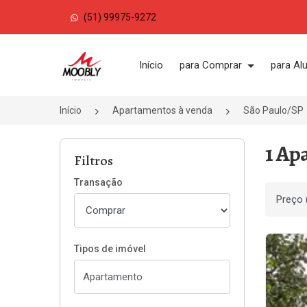
(51) 99975-9272
Página inicial
Início
para Comprar
para Al
Início
Apartamentos à venda
São Paulo/SP
1 Ap
Filtros
Transação
Ordenar
Tipos de imóvel