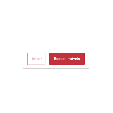
Limpar
Buscar Imóveis
Se é Moobly é bom!