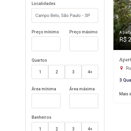
Localidades
Preço mínimo
Preço máximo
A parti
R$ 
Apar
Quartos
Rua
1
2
3
4+
3 Qua
Área mínima
Área máxima
Mais 
Banheiros
1
2
3
4+