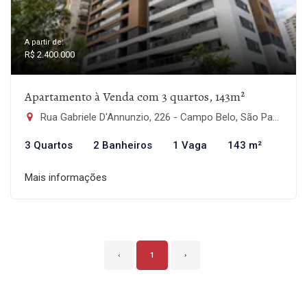
A partir de:
R$ 2.400.000
Apartamento à Venda com 3 quartos, 143m²
Rua Gabriele D'Annunzio, 226 - Campo Belo, São Paulo-SP
3 Quartos
2 Banheiros
1 Vaga
143 m²
Mais informações
‹
1
›