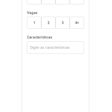
Vagas
1
2
3
4+
Características