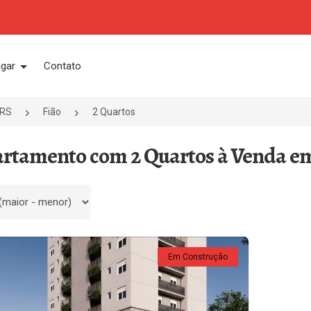
ugar
Contato
/RS
Fião
2 Quartos
artamento com 2 Quartos à Venda em
 por
Em Construção