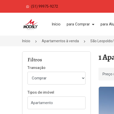
(51) 99975-9272
Página inicial
Início
para Comprar
para Al
Início
Apartamentos à venda
São Leopoldo
1 Ap
Filtros
Transação
Ordenar
Tipos de imóvel