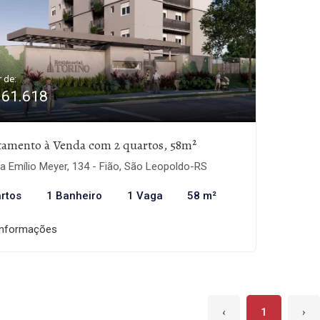
r de:
361.618
tamento à Venda com 2 quartos, 58m²
 Emílio Meyer, 134 - Fião, São Leopoldo-RS
rtos
1 Banheiro
1 Vaga
58 m²
informações
‹
1
›