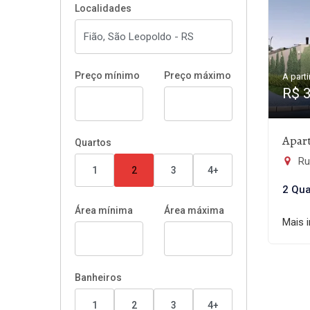
Localidades
Preço mínimo
Preço máximo
A parti
R$ 
Apar
Quartos
Rua
1
2
3
4+
2 Qua
Área mínima
Área máxima
Mais 
Banheiros
1
2
3
4+