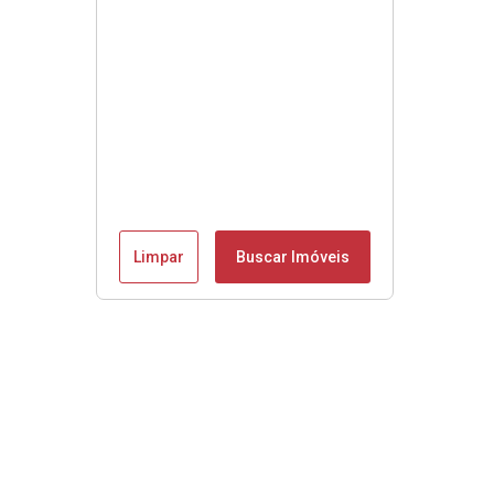
Limpar
Buscar Imóveis
Se é Moobly é bom!