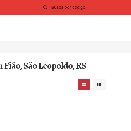
 Fião, São Leopoldo, RS
Mostrar resultados em 
Mostrar resultad