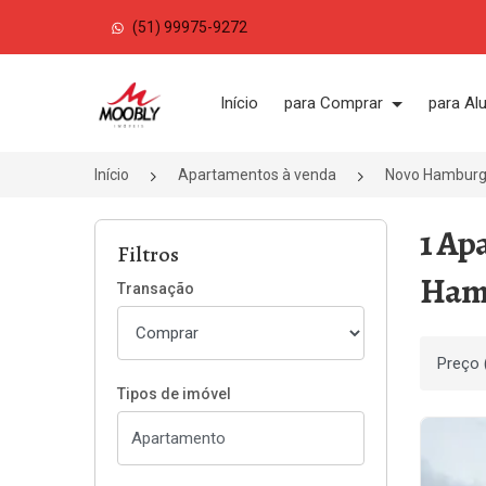
(51) 99975-9272
Página inicial
Início
para Comprar
para Al
Início
Apartamentos à venda
Novo Hambur
1 Ap
Filtros
Ham
Transação
Ordenar
Tipos de imóvel