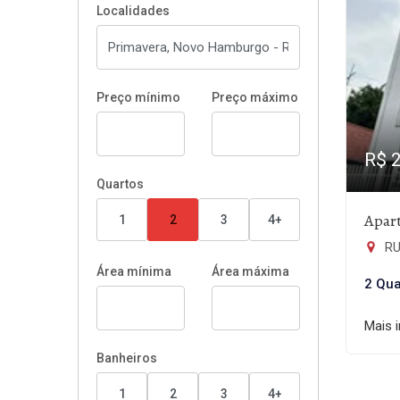
Localidades
Preço mínimo
Preço máximo
R$ 
Quartos
Apar
1
2
3
4+
RUA
Área mínima
Área máxima
2 Qua
Mais 
Banheiros
1
2
3
4+