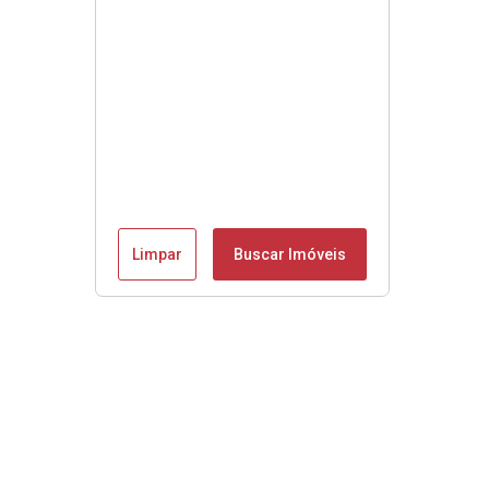
Limpar
Buscar Imóveis
Se é Moobly é bom!