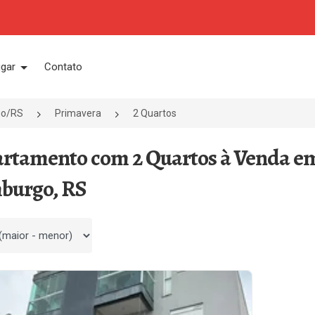
ugar
Contato
go/RS
Primavera
2 Quartos
artamento com 2 Quartos à Venda e
burgo, RS
 por