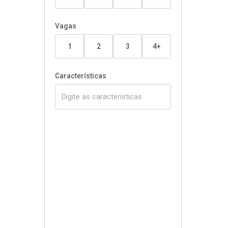
Vagas
1
2
3
4+
Características