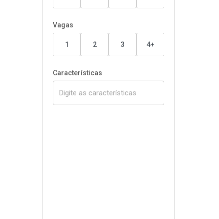
Vagas
1
2
3
4+
Características