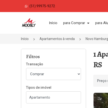
(51) 99975-9272
Página inicial
Início
para Comprar
para Al
Início
Apartamentos à venda
Novo Hambur
1 Ap
Filtros
RS
Transação
Ordenar
Tipos de imóvel