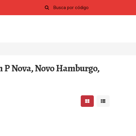
m P Nova, Novo Hamburgo,
Mostrar resultados em 
Mostrar resultad