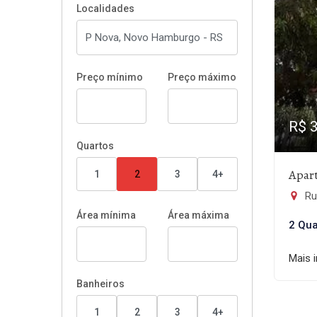
Localidades
Preço mínimo
Preço máximo
R$ 
Quartos
Apar
1
2
3
4+
Ru
Área mínima
Área máxima
2 Qua
Mais 
Banheiros
1
2
3
4+