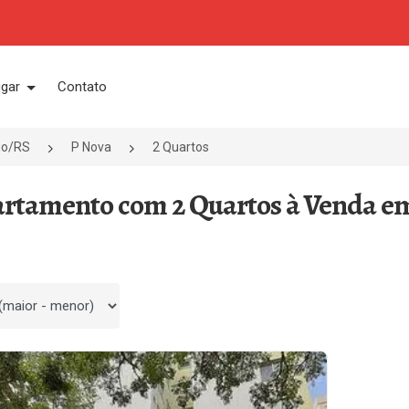
ugar
Contato
go/RS
P Nova
2 Quartos
artamento com 2 Quartos à Venda e
 por