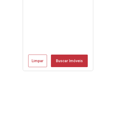
Limpar
Buscar Imóveis
Se é Moobly é bom!