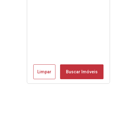
Limpar
Buscar Imóveis
Se é Moobly é bom!