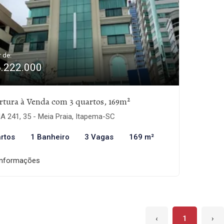
r de:
6.222.000
tura à Venda com 3 quartos, 169m²
 241, 35 - Meia Praia, Itapema-SC
rtos
1 Banheiro
3 Vagas
169 m²
informações
‹
1
›