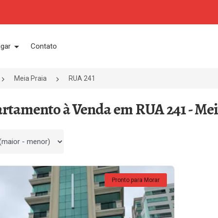
ugar
Contato
Meia Praia
RUA 241
artamento à Venda em RUA 241 - Mei
 por
Pronto para Morar