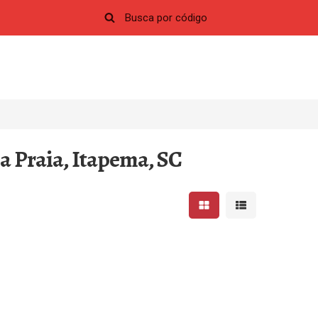
a Praia, Itapema, SC
Mostrar resultados em 
Mostrar resultad