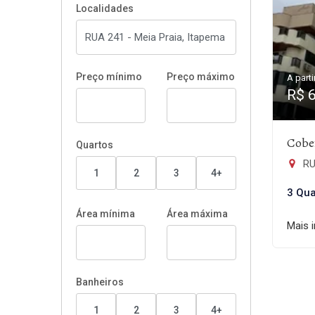
Localidades
Preço mínimo
Preço máximo
A parti
R$ 
Cober
Quartos
RUA
1
2
3
4+
3 Qua
Área mínima
Área máxima
Mais 
Banheiros
1
2
3
4+