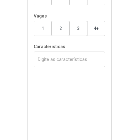
Vagas
1
2
3
4+
Características