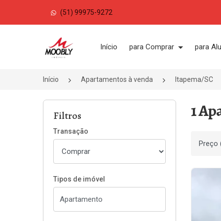
(51) 99975-9272
Página inicial
Início
para Comprar
para Al
Início
Apartamentos à venda
Itapema/SC
1 Ap
Filtros
Transação
Ordenar
Tipos de imóvel