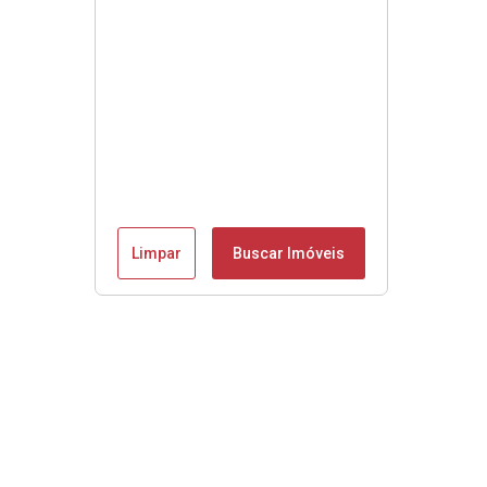
Limpar
Buscar Imóveis
Se é Moobly é bom!