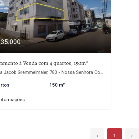
335.000
tamento à Venda com 4 quartos, 150m²
Jacob Gremmelmaier, 780 - Nossa Senhora Consoladora, Getúlio Vargas-RS
rtos
150 m²
informações
‹
1
›