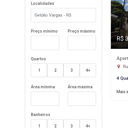
Localidades
Preço mínimo
Preço máximo
R$ 
Apar
Quartos
Rua 
1
2
3
4+
4 Qua
Área mínima
Área máxima
Mais 
Banheiros
1
2
3
4+