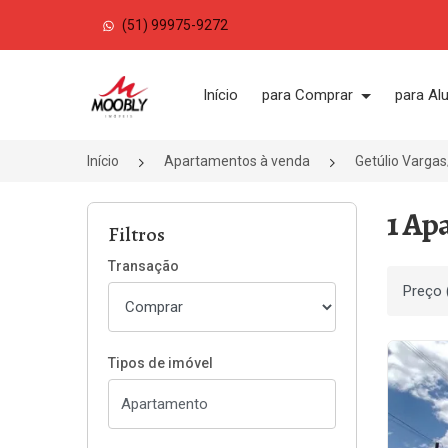
(51) 99975-9272
Página inicial
Início
para Comprar
para Al
Início
Apartamentos à venda
Getúlio Varga
1 Ap
Filtros
Transação
Ordenar
Tipos de imóvel