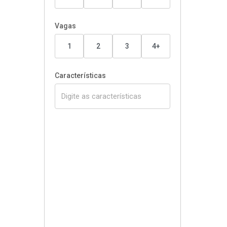
Vagas
1
2
3
4+
Características