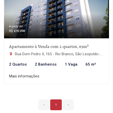
A partir de:
R$ 478.398
Apartamento à Venda com 2 quartos, 65m²
Rua Dom Pedro II, 165 - Rio Branco, São Leopoldo-RS
2 Quartos
2 Banheiros
1 Vaga
65 m²
Mais informações
‹
1
›