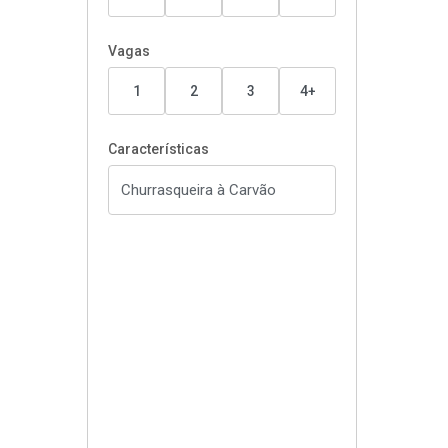
Vagas
1
2
3
4+
Características