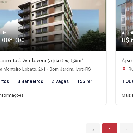
r de:
A parti
1.008.000
R$ 
tamento à Venda com 3 quartos, 156m²
Apar
 Monteiro Lobato, 261 - Bom Jardim, Ivoti-RS
Ru
rtos
3 Banheiros
2 Vagas
156 m²
1 Qu
informações
Mais 
‹
1
›