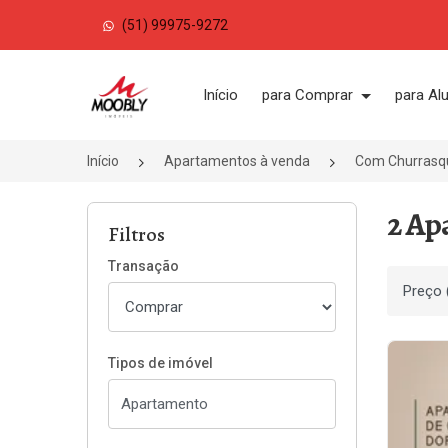
(51) 99975-9272
Página inicial
Início
para Comprar
para Al
Início
Apartamentos à venda
Com Churrasqu
2 Ap
Filtros
Transação
Ordenar
Tipos de imóvel