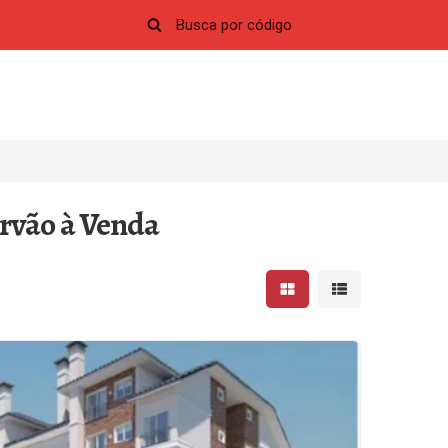
rvão à Venda
Mostrar resultados em 
Mostrar resultad