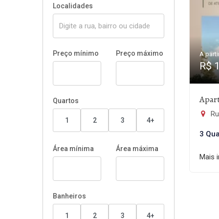
Localidades
Preço mínimo
Preço máximo
A parti
R$ 
Apar
Quartos
Rua
1
2
3
4+
3 Qua
Área mínima
Área máxima
Mais 
Banheiros
1
2
3
4+