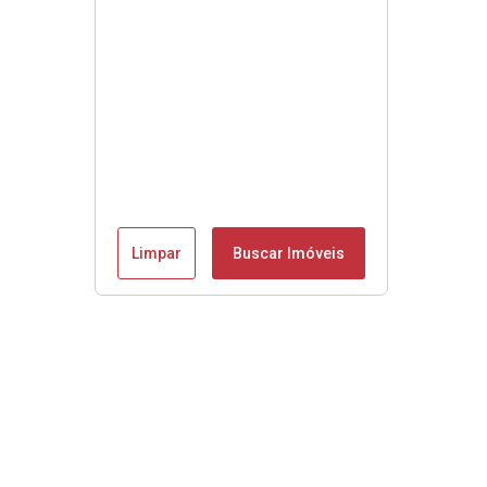
Limpar
Buscar Imóveis
Se é Moobly é bom!