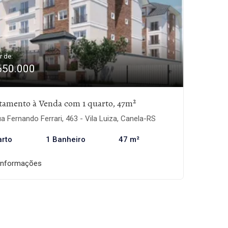
r de:
650.000
tamento à Venda com 1 quarto, 47m²
a Fernando Ferrari, 463 - Vila Luiza, Canela-RS
arto
1 Banheiro
47 m²
informações