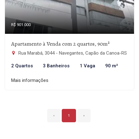
R$ 901.000
Apartamento à Venda com 2 quartos, 90m²
Rua Marabá, 3044 - Navegantes, Capão da Canoa-RS
2 Quartos
3 Banheiros
1 Vaga
90 m²
Mais informações
‹
1
›