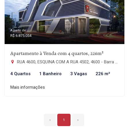
A partir de:
R$ 6.875.054
Apartamento à Venda com 4 quartos, 226m²
RUA 4600, ESQUINA COM A RUA 4502, 4600 - Barra Sul, Balneário Camboriú-SC
4 Quartos
1 Banheiro
3 Vagas
226 m²
Mais informações
‹
1
›